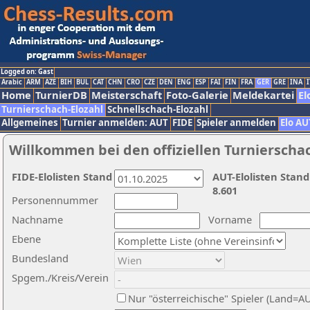
Logged on: Gast
Arabic
ARM
AZE
BIH
BUL
CAT
CHN
CRO
CZE
DEN
ENG
ESP
FAI
FIN
FRA
GER
GRE
INA
I
Home
TurnierDB
Meisterschaft
Foto-Galerie
Meldekartei
El
Turnierschach-Elozahl
Schnellschach-Elozahl
Allgemeines
Turnier anmelden: AUT
FIDE
Spieler anmelden
Elo AU
Willkommen bei den offiziellen Turnierscha
FIDE-Elolisten Stand
AUT-Elolisten Stand
8.601
Personennummer
Nachname
Vorname
Ebene
Bundesland
Spgem./Kreis/Verein
Nur "österreichische" Spieler (Land=A