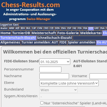
Logged on: Gast
Arabic
ARM
AZE
BIH
BUL
CAT
CHN
CRO
CZE
DEN
ENG
ESP
FAI
FIN
FRA
GER
GRE
INA
I
Home
TurnierDB
Meisterschaft
Foto-Galerie
Meldekartei
El
Turnierschach-Elozahl
Schnellschach-Elozahl
Allgemeines
Turnier anmelden: AUT
FIDE
Spieler anmelden
Elo AU
Willkommen bei den offiziellen Turnierscha
FIDE-Elolisten Stand
AUT-Elolisten Stand
8.601
Personennummer
Nachname
Vorname
Ebene
Bundesland
Spgem./Kreis/Verein
Nur "österreichische" Spieler (Land=A