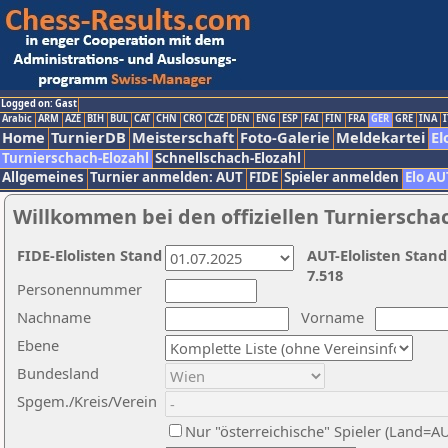
Logged on: Gast
Arabic
ARM
AZE
BIH
BUL
CAT
CHN
CRO
CZE
DEN
ENG
ESP
FAI
FIN
FRA
GER
GRE
INA
I
Home
TurnierDB
Meisterschaft
Foto-Galerie
Meldekartei
El
Turnierschach-Elozahl
Schnellschach-Elozahl
Allgemeines
Turnier anmelden: AUT
FIDE
Spieler anmelden
Elo AU
Willkommen bei den offiziellen Turnierscha
FIDE-Elolisten Stand
AUT-Elolisten Stand
7.518
Personennummer
Nachname
Vorname
Ebene
Bundesland
Spgem./Kreis/Verein
Nur "österreichische" Spieler (Land=A