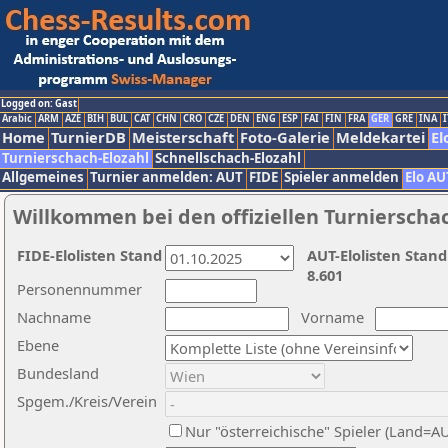
Logged on: Gast
Arabic
ARM
AZE
BIH
BUL
CAT
CHN
CRO
CZE
DEN
ENG
ESP
FAI
FIN
FRA
GER
GRE
INA
I
Home
TurnierDB
Meisterschaft
Foto-Galerie
Meldekartei
El
Turnierschach-Elozahl
Schnellschach-Elozahl
Allgemeines
Turnier anmelden: AUT
FIDE
Spieler anmelden
Elo AU
Willkommen bei den offiziellen Turnierscha
FIDE-Elolisten Stand
AUT-Elolisten Stand
8.601
Personennummer
Nachname
Vorname
Ebene
Bundesland
Spgem./Kreis/Verein
Nur "österreichische" Spieler (Land=A