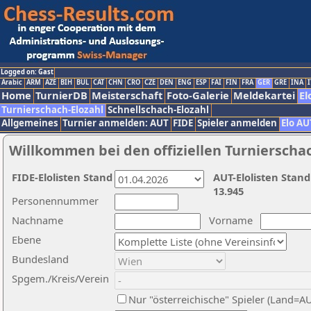
Logged on: Gast
Arabic
ARM
AZE
BIH
BUL
CAT
CHN
CRO
CZE
DEN
ENG
ESP
FAI
FIN
FRA
GER
GRE
INA
I
Home
TurnierDB
Meisterschaft
Foto-Galerie
Meldekartei
El
Turnierschach-Elozahl
Schnellschach-Elozahl
Allgemeines
Turnier anmelden: AUT
FIDE
Spieler anmelden
Elo AU
Willkommen bei den offiziellen Turnierscha
FIDE-Elolisten Stand
AUT-Elolisten Stand
13.945
Personennummer
Nachname
Vorname
Ebene
Bundesland
Spgem./Kreis/Verein
Nur "österreichische" Spieler (Land=A