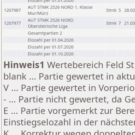
Elozahl per 01.01.2026
AUT STMK 2526 NORD 1. Klasse
1207987
Stmk
5
28.02
Mur/Mürz
AUT STMK 2526 NORD
1207977
Stmk
7
21.03
Obersteirische Liga
Gesamtpartien 2
Elozahl per 01.04.2026
Elozahl per 01.07.2026
Elozahl per 01.10.2026
Hinweis1
Wertebereich Feld St 
blank ... Partie gewertet in akt
V ... Partie gewertet in Vorperi
- ... Partie nicht gewertet, da 
E ... Partie vorgemerkt zur Be
Einstiegselozahl in der nächst
K ... Korrektur wegen doppelt