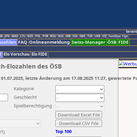
Servert
TA
JPN
MKD
LTU
NED
POL
POR
ROU
RUS
SRB
SVK
SWE
TUR
UKR
VIE
FontSize:11pt
ozahlen
FAQ
Onlineanmeldung
Swiss-Manager
ÖSB
FIDE
T
Elo Vorschau
Elo FIDE
ch-Elozahlen des ÖSB
 01.07.2025, letzte Änderung am 17.08.2025 11:27, gewertete P
Kategorie
Geschlecht
Spielberechtigung
Top 100
UT)