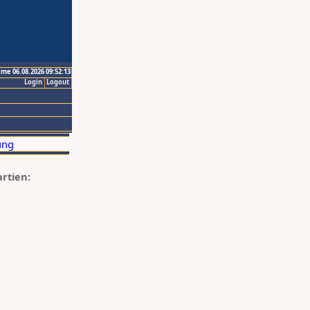
ime 06.08.2026 09:52:13
Login
Logout
artien: