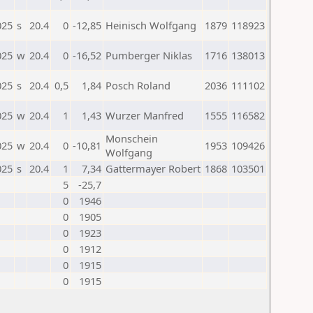
025
s
20.4
0
-12,85
Heinisch Wolfgang
1879
118923
025
w
20.4
0
-16,52
Pumberger Niklas
1716
138013
025
s
20.4
0,5
1,84
Posch Roland
2036
111102
025
w
20.4
1
1,43
Wurzer Manfred
1555
116582
Monschein
025
w
20.4
0
-10,81
1953
109426
Wolfgang
025
s
20.4
1
7,34
Gattermayer Robert
1868
103501
5
-25,7
0
1946
0
1905
0
1923
0
1912
0
1915
0
1915