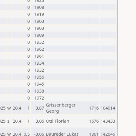
0
1923
0
1908
0
1919
0
1903
0
1903
0
1909
0
1932
0
1962
0
1961
0
1934
0
1932
0
1956
0
1945
0
1938
0
1972
Grissenberger
025
w
20.4
1
3,87
1716
104014
Georg
025
s
20.4
1
3,06
Öttl Florian
1676
143433
025
w
20.4
0,5
-3,06
Baureder Lukas
1861
142646