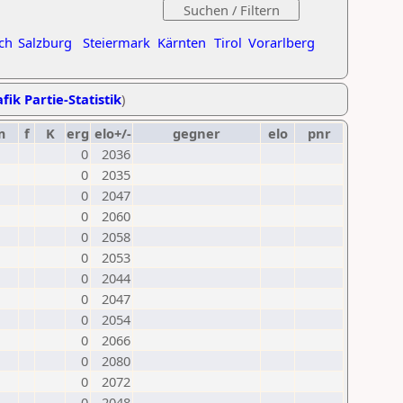
ch
Salzburg
Steiermark
Kärnten
Tirol
Vorarlberg
fik Partie-Statistik
)
m
f
K
erg
elo+/-
gegner
elo
pnr
0
2036
0
2035
0
2047
0
2060
0
2058
0
2053
0
2044
0
2047
0
2054
0
2066
0
2080
0
2072
0
2048