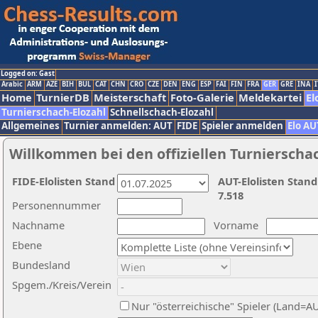
Logged on: Gast
Arabic
ARM
AZE
BIH
BUL
CAT
CHN
CRO
CZE
DEN
ENG
ESP
FAI
FIN
FRA
GER
GRE
INA
I
Home
TurnierDB
Meisterschaft
Foto-Galerie
Meldekartei
El
Turnierschach-Elozahl
Schnellschach-Elozahl
Allgemeines
Turnier anmelden: AUT
FIDE
Spieler anmelden
Elo AU
Willkommen bei den offiziellen Turnierscha
FIDE-Elolisten Stand
AUT-Elolisten Stand
7.518
Personennummer
Nachname
Vorname
Ebene
Bundesland
Spgem./Kreis/Verein
Nur "österreichische" Spieler (Land=A