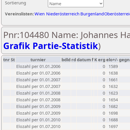
Sortierung
Vereinslisten:
Wien
Niederösterreich
Burgenland
Oberösterrei
Pnr:104480 Name: Johannes Ha
Grafik Partie-Statistik
)
tnr
St
turnier
bdld
rd
datum
f
K
erg
elo+/-
gegn
Elozahl per 01.01.2006
0
1589
Elozahl per 01.07.2006
0
1638
Elozahl per 01.01.2007
0
1661
Elozahl per 01.07.2007
0
1632
Elozahl per 01.01.2008
0
1623
Elozahl per 01.07.2008
0
1654
Elozahl per 01.01.2009
0
1682
Elozahl per 01.07.2009
0
1698
Elozahl per 01.01.2010
0
1688
Elozahl per 01.07.2010
0
1697