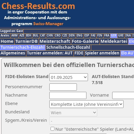
Logged on: Gast
Arabic
ARM
AZE
BIH
BUL
CAT
CHN
CRO
CZE
DEN
ENG
ESP
FAI
FIN
FRA
GER
GRE
INA
I
Home
TurnierDB
Meisterschaft
Foto-Galerie
Meldekartei
El
Turnierschach-Elozahl
Schnellschach-Elozahl
Allgemeines
Turnier anmelden: AUT
FIDE
Spieler anmelden
Elo AU
Willkommen bei den offiziellen Turnierscha
FIDE-Elolisten Stand
AUT-Elolisten Stand
7.518
Personennummer
Nachname
Vorname
Ebene
Bundesland
Spgem./Kreis/Verein
Nur "österreichische" Spieler (Land=A