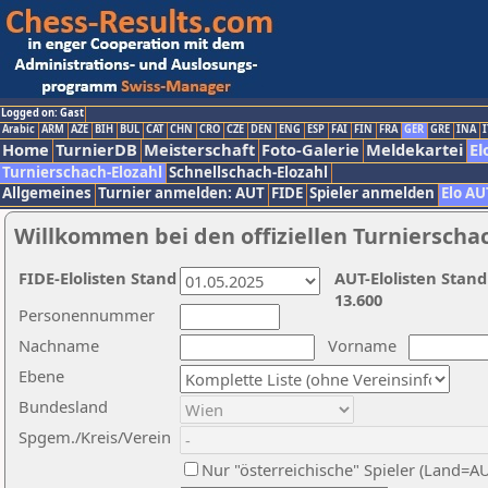
Logged on: Gast
Arabic
ARM
AZE
BIH
BUL
CAT
CHN
CRO
CZE
DEN
ENG
ESP
FAI
FIN
FRA
GER
GRE
INA
I
Home
TurnierDB
Meisterschaft
Foto-Galerie
Meldekartei
El
Turnierschach-Elozahl
Schnellschach-Elozahl
Allgemeines
Turnier anmelden: AUT
FIDE
Spieler anmelden
Elo AU
Willkommen bei den offiziellen Turnierscha
FIDE-Elolisten Stand
AUT-Elolisten Stand
13.600
Personennummer
Nachname
Vorname
Ebene
Bundesland
Spgem./Kreis/Verein
Nur "österreichische" Spieler (Land=A