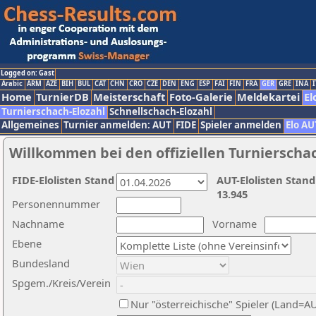
Logged on: Gast
Arabic
ARM
AZE
BIH
BUL
CAT
CHN
CRO
CZE
DEN
ENG
ESP
FAI
FIN
FRA
GER
GRE
INA
I
Home
TurnierDB
Meisterschaft
Foto-Galerie
Meldekartei
El
Turnierschach-Elozahl
Schnellschach-Elozahl
Allgemeines
Turnier anmelden: AUT
FIDE
Spieler anmelden
Elo AU
Willkommen bei den offiziellen Turnierscha
FIDE-Elolisten Stand
AUT-Elolisten Stand
13.945
Personennummer
Nachname
Vorname
Ebene
Bundesland
Spgem./Kreis/Verein
Nur "österreichische" Spieler (Land=A