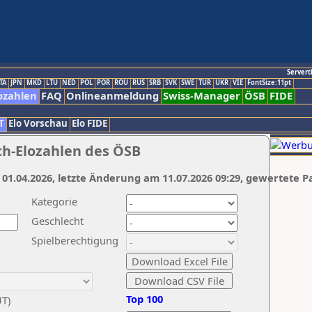
Servert
TA
JPN
MKD
LTU
NED
POL
POR
ROU
RUS
SRB
SVK
SWE
TUR
UKR
VIE
FontSize:11pt
ozahlen
FAQ
Onlineanmeldung
Swiss-Manager
ÖSB
FIDE
T
Elo Vorschau
Elo FIDE
ch-Elozahlen des ÖSB
 01.04.2026, letzte Änderung am 11.07.2026 09:29, gewertete P
Kategorie
Geschlecht
Spielberechtigung
Top 100
UT)