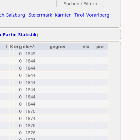
ch
Salzburg
Steiermark
Kärnten
Tirol
Vorarlberg
k Partie-Statistik
)
f
K
erg
elo+/-
gegner
elo
pnr
0
1849
0
1844
0
1844
0
1844
0
1844
0
1844
0
1844
0
1844
0
1876
0
1874
0
1876
0
1876
0
1876