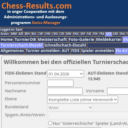
Logged on: Gast
Arabic
ARM
AZE
BIH
BUL
CAT
CHN
CRO
CZE
DEN
ENG
ESP
FAI
FIN
FRA
GER
GRE
INA
I
Home
TurnierDB
Meisterschaft
Foto-Galerie
Meldekartei
El
Turnierschach-Elozahl
Schnellschach-Elozahl
Allgemeines
Turnier anmelden: AUT
FIDE
Spieler anmelden
Elo AU
Willkommen bei den offiziellen Turnierscha
FIDE-Elolisten Stand
AUT-Elolisten Stand
13.945
Personennummer
Nachname
Vorname
Ebene
Bundesland
Spgem./Kreis/Verein
Nur "österreichische" Spieler (Land=A