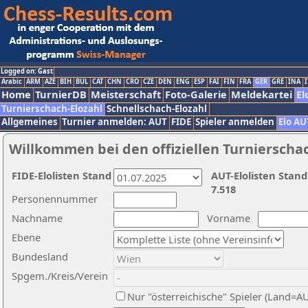
Logged on: Gast
Arabic
ARM
AZE
BIH
BUL
CAT
CHN
CRO
CZE
DEN
ENG
ESP
FAI
FIN
FRA
GER
GRE
INA
I
Home
TurnierDB
Meisterschaft
Foto-Galerie
Meldekartei
El
Turnierschach-Elozahl
Schnellschach-Elozahl
Allgemeines
Turnier anmelden: AUT
FIDE
Spieler anmelden
Elo AU
Willkommen bei den offiziellen Turnierscha
FIDE-Elolisten Stand
AUT-Elolisten Stand
7.518
Personennummer
Nachname
Vorname
Ebene
Bundesland
Spgem./Kreis/Verein
Nur "österreichische" Spieler (Land=A