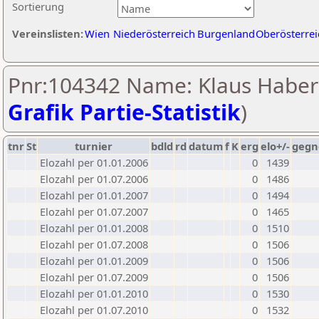
Sortierung
Vereinslisten:
Wien
Niederösterreich
Burgenland
Oberösterrei
Pnr:104342 Name: Klaus Haberl
Grafik Partie-Statistik
)
tnr
St
turnier
bdld
rd
datum
f
K
erg
elo+/-
gegn
Elozahl per 01.01.2006
0
1439
Elozahl per 01.07.2006
0
1486
Elozahl per 01.01.2007
0
1494
Elozahl per 01.07.2007
0
1465
Elozahl per 01.01.2008
0
1510
Elozahl per 01.07.2008
0
1506
Elozahl per 01.01.2009
0
1506
Elozahl per 01.07.2009
0
1506
Elozahl per 01.01.2010
0
1530
Elozahl per 01.07.2010
0
1532