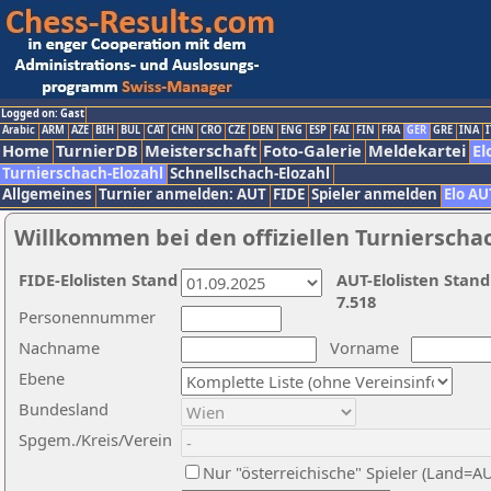
Logged on: Gast
Arabic
ARM
AZE
BIH
BUL
CAT
CHN
CRO
CZE
DEN
ENG
ESP
FAI
FIN
FRA
GER
GRE
INA
I
Home
TurnierDB
Meisterschaft
Foto-Galerie
Meldekartei
El
Turnierschach-Elozahl
Schnellschach-Elozahl
Allgemeines
Turnier anmelden: AUT
FIDE
Spieler anmelden
Elo AU
Willkommen bei den offiziellen Turnierscha
FIDE-Elolisten Stand
AUT-Elolisten Stand
7.518
Personennummer
Nachname
Vorname
Ebene
Bundesland
Spgem./Kreis/Verein
Nur "österreichische" Spieler (Land=A