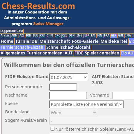
Logged on: Gast
Arabic
ARM
AZE
BIH
BUL
CAT
CHN
CRO
CZE
DEN
ENG
ESP
FAI
FIN
FRA
GER
GRE
INA
I
Home
TurnierDB
Meisterschaft
Foto-Galerie
Meldekartei
El
Turnierschach-Elozahl
Schnellschach-Elozahl
Allgemeines
Turnier anmelden: AUT
FIDE
Spieler anmelden
Elo AU
Willkommen bei den offiziellen Turnierscha
FIDE-Elolisten Stand
AUT-Elolisten Stand
7.518
Personennummer
Nachname
Vorname
Ebene
Bundesland
Spgem./Kreis/Verein
Nur "österreichische" Spieler (Land=A