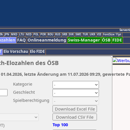
Servert
TA
JPN
MKD
LTU
NED
POL
POR
ROU
RUS
SRB
SVK
SWE
TUR
UKR
VIE
FontSize:11pt
ozahlen
FAQ
Onlineanmeldung
Swiss-Manager
ÖSB
FIDE
T
Elo Vorschau
Elo FIDE
ch-Elozahlen des ÖSB
 01.04.2026, letzte Änderung am 11.07.2026 09:29, gewertete P
Kategorie
Geschlecht
Spielberechtigung
Top 100
UT)