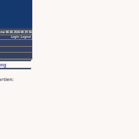
ime 08.08.2026 08:29:36
Login
Logout
artien: