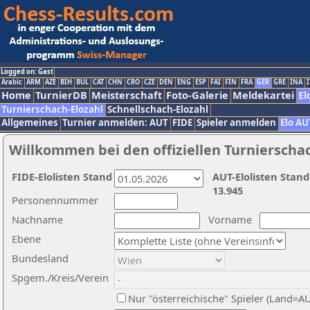
Logged on: Gast
Arabic
ARM
AZE
BIH
BUL
CAT
CHN
CRO
CZE
DEN
ENG
ESP
FAI
FIN
FRA
GER
GRE
INA
I
Home
TurnierDB
Meisterschaft
Foto-Galerie
Meldekartei
El
Turnierschach-Elozahl
Schnellschach-Elozahl
Allgemeines
Turnier anmelden: AUT
FIDE
Spieler anmelden
Elo AU
Willkommen bei den offiziellen Turnierscha
FIDE-Elolisten Stand
AUT-Elolisten Stand
13.945
Personennummer
Nachname
Vorname
Ebene
Bundesland
Spgem./Kreis/Verein
Nur "österreichische" Spieler (Land=A