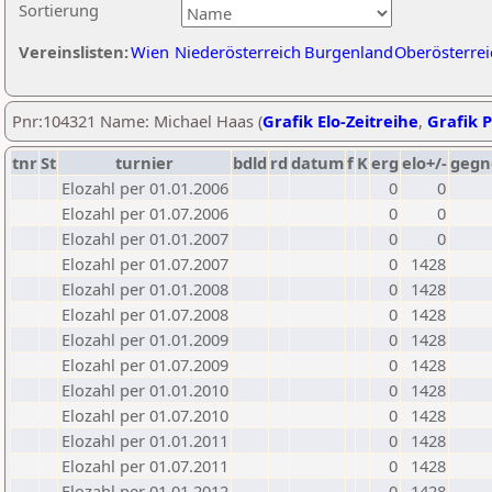
Sortierung
Vereinslisten:
Wien
Niederösterreich
Burgenland
Oberösterrei
Pnr:104321 Name: Michael Haas (
Grafik Elo-Zeitreihe
,
Grafik P
tnr
St
turnier
bdld
rd
datum
f
K
erg
elo+/-
gegn
Elozahl per 01.01.2006
0
0
Elozahl per 01.07.2006
0
0
Elozahl per 01.01.2007
0
0
Elozahl per 01.07.2007
0
1428
Elozahl per 01.01.2008
0
1428
Elozahl per 01.07.2008
0
1428
Elozahl per 01.01.2009
0
1428
Elozahl per 01.07.2009
0
1428
Elozahl per 01.01.2010
0
1428
Elozahl per 01.07.2010
0
1428
Elozahl per 01.01.2011
0
1428
Elozahl per 01.07.2011
0
1428
Elozahl per 01.01.2012
0
1428