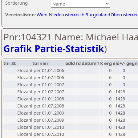
Sortierung
Vereinslisten:
Wien
Niederösterreich
Burgenland
Oberösterrei
Pnr:104321 Name: Michael Haa
Grafik Partie-Statistik
)
tnr
St
turnier
bdld
rd
datum
f
K
erg
elo+/-
gegn
Elozahl per 01.01.2006
0
0
Elozahl per 01.07.2006
0
0
Elozahl per 01.01.2007
0
0
Elozahl per 01.07.2007
0
1428
Elozahl per 01.01.2008
0
1428
Elozahl per 01.07.2008
0
1428
Elozahl per 01.01.2009
0
1428
Elozahl per 01.07.2009
0
1428
Elozahl per 01.01.2010
0
1428
Elozahl per 01.07.2010
0
1428