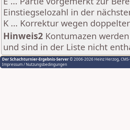
E ... Partie vorgemerkt zur Be
Einstiegselozahl in der nächst
K ... Korrektur wegen doppelt
Hinweis2
Kontumazen werden g
und sind in der Liste nicht enth
Der Schachturnier-Ergebnis-Server
© 2006-2026 Heinz Herzog
, CMS
Impressum / Nutzungsbedingungen