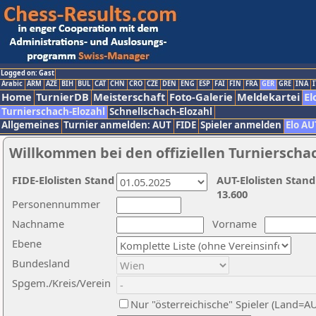
Logged on: Gast
Arabic
ARM
AZE
BIH
BUL
CAT
CHN
CRO
CZE
DEN
ENG
ESP
FAI
FIN
FRA
GER
GRE
INA
I
Home
TurnierDB
Meisterschaft
Foto-Galerie
Meldekartei
El
Turnierschach-Elozahl
Schnellschach-Elozahl
Allgemeines
Turnier anmelden: AUT
FIDE
Spieler anmelden
Elo AU
Willkommen bei den offiziellen Turnierscha
FIDE-Elolisten Stand
AUT-Elolisten Stand
13.600
Personennummer
Nachname
Vorname
Ebene
Bundesland
Spgem./Kreis/Verein
Nur "österreichische" Spieler (Land=A