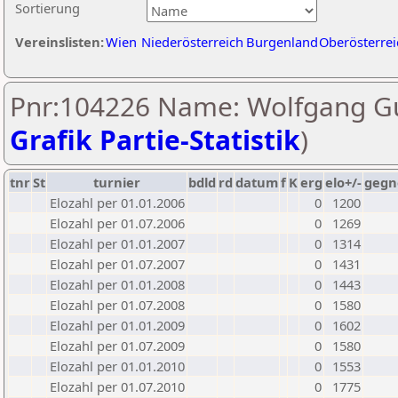
Sortierung
Vereinslisten:
Wien
Niederösterreich
Burgenland
Oberösterrei
Pnr:104226 Name: Wolfgang Gu
Grafik Partie-Statistik
)
tnr
St
turnier
bdld
rd
datum
f
K
erg
elo+/-
gegn
Elozahl per 01.01.2006
0
1200
Elozahl per 01.07.2006
0
1269
Elozahl per 01.01.2007
0
1314
Elozahl per 01.07.2007
0
1431
Elozahl per 01.01.2008
0
1443
Elozahl per 01.07.2008
0
1580
Elozahl per 01.01.2009
0
1602
Elozahl per 01.07.2009
0
1580
Elozahl per 01.01.2010
0
1553
Elozahl per 01.07.2010
0
1775