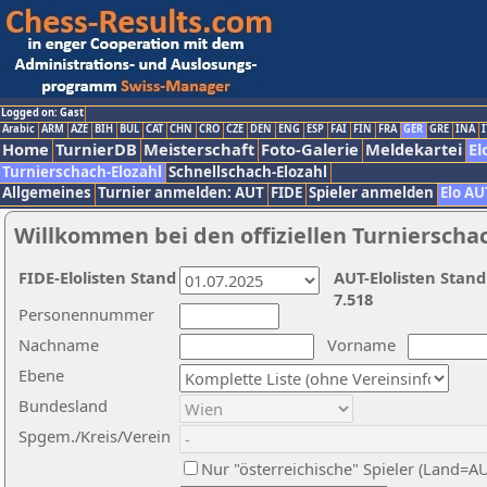
Logged on: Gast
Arabic
ARM
AZE
BIH
BUL
CAT
CHN
CRO
CZE
DEN
ENG
ESP
FAI
FIN
FRA
GER
GRE
INA
I
Home
TurnierDB
Meisterschaft
Foto-Galerie
Meldekartei
El
Turnierschach-Elozahl
Schnellschach-Elozahl
Allgemeines
Turnier anmelden: AUT
FIDE
Spieler anmelden
Elo AU
Willkommen bei den offiziellen Turnierscha
FIDE-Elolisten Stand
AUT-Elolisten Stand
7.518
Personennummer
Nachname
Vorname
Ebene
Bundesland
Spgem./Kreis/Verein
Nur "österreichische" Spieler (Land=A