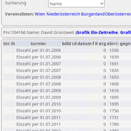
Sortierung
Vereinslisten:
Wien
Niederösterreich
Burgenland
Oberösterrei
Pnr:104166 Name: David Grünzweil (
Grafik Elo-Zeitreihe
,
Grafi
tnr
St
turnier
bdld
rd
datum
f
K
erg
elo+/-
gegn
Elozahl per 01.01.2006
0
1556
Elozahl per 01.07.2006
0
1639
Elozahl per 01.01.2007
0
1641
Elozahl per 01.07.2007
0
1635
Elozahl per 01.01.2008
0
1653
Elozahl per 01.07.2008
0
1608
Elozahl per 01.01.2009
0
1616
Elozahl per 01.07.2009
0
1695
Elozahl per 01.01.2010
0
1695
Elozahl per 01.07.2010
0
1756
Elozahl per 01.01.2011
0
1731
Elozahl per 01.07.2011
0
1780
Elozahl per 01.01.2012
0
1783