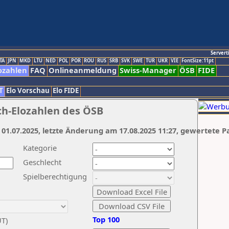
Servert
TA
JPN
MKD
LTU
NED
POL
POR
ROU
RUS
SRB
SVK
SWE
TUR
UKR
VIE
FontSize:11pt
ozahlen
FAQ
Onlineanmeldung
Swiss-Manager
ÖSB
FIDE
T
Elo Vorschau
Elo FIDE
ch-Elozahlen des ÖSB
 01.07.2025, letzte Änderung am 17.08.2025 11:27, gewertete P
Kategorie
Geschlecht
Spielberechtigung
Top 100
UT)