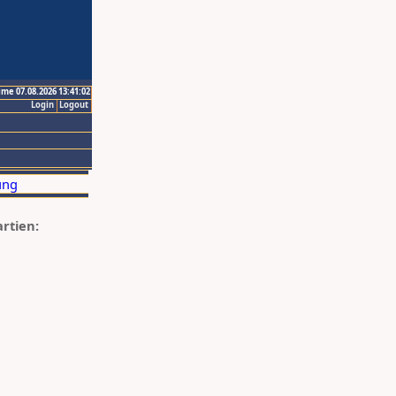
ime 07.08.2026 13:41:02
Login
Logout
artien: