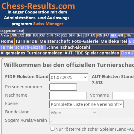
Logged on: Gast
Arabic
ARM
AZE
BIH
BUL
CAT
CHN
CRO
CZE
DEN
ENG
ESP
FAI
FIN
FRA
GER
GRE
INA
I
Home
TurnierDB
Meisterschaft
Foto-Galerie
Meldekartei
El
Turnierschach-Elozahl
Schnellschach-Elozahl
Allgemeines
Turnier anmelden: AUT
FIDE
Spieler anmelden
Elo AU
Willkommen bei den offiziellen Turnierscha
FIDE-Elolisten Stand
AUT-Elolisten Stand
7.518
Personennummer
Nachname
Vorname
Ebene
Bundesland
Spgem./Kreis/Verein
Nur "österreichische" Spieler (Land=A