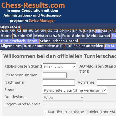
Logged on: Gast
Arabic
ARM
AZE
BIH
BUL
CAT
CHN
CRO
CZE
DEN
ENG
ESP
FAI
FIN
FRA
GER
GRE
INA
I
Home
TurnierDB
Meisterschaft
Foto-Galerie
Meldekartei
El
Turnierschach-Elozahl
Schnellschach-Elozahl
Allgemeines
Turnier anmelden: AUT
FIDE
Spieler anmelden
Elo AU
Willkommen bei den offiziellen Turnierscha
FIDE-Elolisten Stand
AUT-Elolisten Stand
7.518
Personennummer
Nachname
Vorname
Ebene
Bundesland
Spgem./Kreis/Verein
Nur "österreichische" Spieler (Land=A