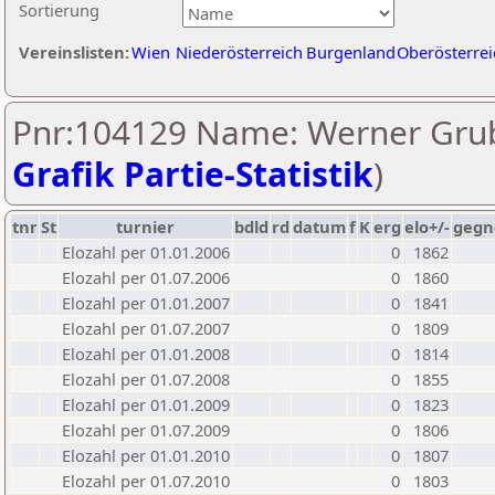
Sortierung
Vereinslisten:
Wien
Niederösterreich
Burgenland
Oberösterrei
Pnr:104129 Name: Werner Grub
Grafik Partie-Statistik
)
tnr
St
turnier
bdld
rd
datum
f
K
erg
elo+/-
gegn
Elozahl per 01.01.2006
0
1862
Elozahl per 01.07.2006
0
1860
Elozahl per 01.01.2007
0
1841
Elozahl per 01.07.2007
0
1809
Elozahl per 01.01.2008
0
1814
Elozahl per 01.07.2008
0
1855
Elozahl per 01.01.2009
0
1823
Elozahl per 01.07.2009
0
1806
Elozahl per 01.01.2010
0
1807
Elozahl per 01.07.2010
0
1803