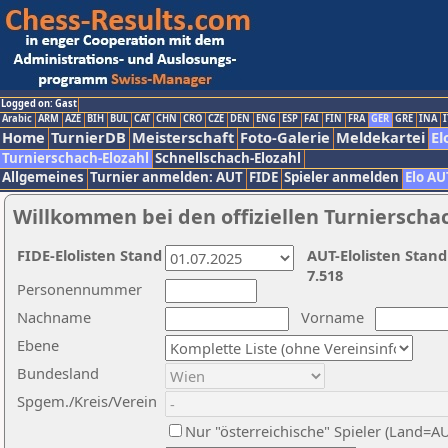
Logged on: Gast
Arabic
ARM
AZE
BIH
BUL
CAT
CHN
CRO
CZE
DEN
ENG
ESP
FAI
FIN
FRA
GER
GRE
INA
I
Home
TurnierDB
Meisterschaft
Foto-Galerie
Meldekartei
El
Turnierschach-Elozahl
Schnellschach-Elozahl
Allgemeines
Turnier anmelden: AUT
FIDE
Spieler anmelden
Elo AU
Willkommen bei den offiziellen Turnierscha
FIDE-Elolisten Stand
AUT-Elolisten Stand
7.518
Personennummer
Nachname
Vorname
Ebene
Bundesland
Spgem./Kreis/Verein
Nur "österreichische" Spieler (Land=A