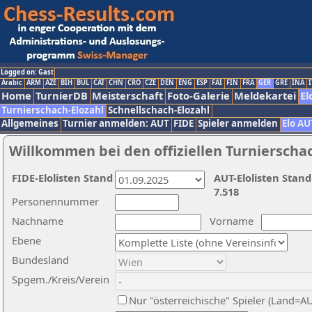
Logged on: Gast
Arabic
ARM
AZE
BIH
BUL
CAT
CHN
CRO
CZE
DEN
ENG
ESP
FAI
FIN
FRA
GER
GRE
INA
I
Home
TurnierDB
Meisterschaft
Foto-Galerie
Meldekartei
El
Turnierschach-Elozahl
Schnellschach-Elozahl
Allgemeines
Turnier anmelden: AUT
FIDE
Spieler anmelden
Elo AU
Willkommen bei den offiziellen Turnierscha
FIDE-Elolisten Stand
AUT-Elolisten Stand
7.518
Personennummer
Nachname
Vorname
Ebene
Bundesland
Spgem./Kreis/Verein
Nur "österreichische" Spieler (Land=A