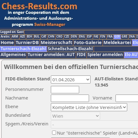
Logged on: Gast
Arabic
ARM
AZE
BIH
BUL
CAT
CHN
CRO
CZE
DEN
ENG
ESP
FAI
FIN
FRA
GER
GRE
INA
I
Home
TurnierDB
Meisterschaft
Foto-Galerie
Meldekartei
El
Turnierschach-Elozahl
Schnellschach-Elozahl
Allgemeines
Turnier anmelden: AUT
FIDE
Spieler anmelden
Elo AU
Willkommen bei den offiziellen Turnierscha
FIDE-Elolisten Stand
AUT-Elolisten Stand
13.945
Personennummer
Nachname
Vorname
Ebene
Bundesland
Spgem./Kreis/Verein
Nur "österreichische" Spieler (Land=A