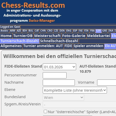
Logged on: Gast
Arabic
ARM
AZE
BIH
BUL
CAT
CHN
CRO
CZE
DEN
ENG
ESP
FAI
FIN
FRA
GER
GRE
INA
I
Home
TurnierDB
Meisterschaft
Foto-Galerie
Meldekartei
El
Turnierschach-Elozahl
Schnellschach-Elozahl
Allgemeines
Turnier anmelden: AUT
FIDE
Spieler anmelden
Elo AU
Willkommen bei den offiziellen Turnierscha
FIDE-Elolisten Stand
AUT-Elolisten Stand
10.879
Personennummer
Nachname
Vorname
Ebene
Bundesland
Spgem./Kreis/Verein
Nur "österreichische" Spieler (Land=A