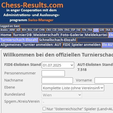
Logged on: Gast
Arabic
ARM
AZE
BIH
BUL
CAT
CHN
CRO
CZE
DEN
ENG
ESP
FAI
FIN
FRA
GER
GRE
INA
I
Home
TurnierDB
Meisterschaft
Foto-Galerie
Meldekartei
El
Turnierschach-Elozahl
Schnellschach-Elozahl
Allgemeines
Turnier anmelden: AUT
FIDE
Spieler anmelden
Elo AU
Willkommen bei den offiziellen Turnierscha
FIDE-Elolisten Stand
AUT-Elolisten Stand
7.518
Personennummer
Nachname
Vorname
Ebene
Bundesland
Spgem./Kreis/Verein
Nur "österreichische" Spieler (Land=A