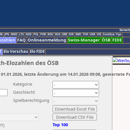
Servert
TA
JPN
MKD
LTU
NED
POL
POR
ROU
RUS
SRB
SVK
SWE
TUR
UKR
VIE
FontSize:11pt
ozahlen
FAQ
Onlineanmeldung
Swiss-Manager
ÖSB
FIDE
T
Elo Vorschau
Elo FIDE
ch-Elozahlen des ÖSB
 01.01.2026, letzte Änderung am 14.01.2026 09:08, gewertete P
Kategorie
Geschlecht
Spielberechtigung
Top 100
UT)