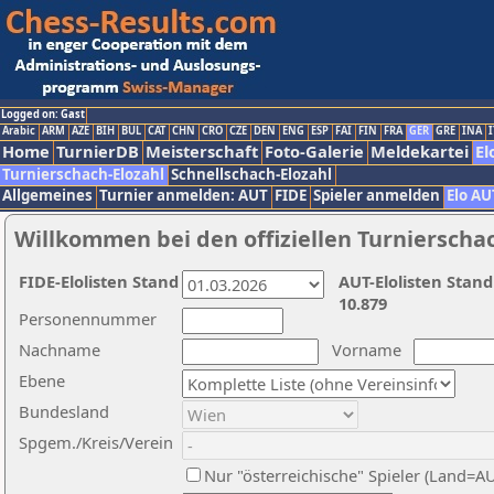
Logged on: Gast
Arabic
ARM
AZE
BIH
BUL
CAT
CHN
CRO
CZE
DEN
ENG
ESP
FAI
FIN
FRA
GER
GRE
INA
I
Home
TurnierDB
Meisterschaft
Foto-Galerie
Meldekartei
El
Turnierschach-Elozahl
Schnellschach-Elozahl
Allgemeines
Turnier anmelden: AUT
FIDE
Spieler anmelden
Elo AU
Willkommen bei den offiziellen Turnierscha
FIDE-Elolisten Stand
AUT-Elolisten Stand
10.879
Personennummer
Nachname
Vorname
Ebene
Bundesland
Spgem./Kreis/Verein
Nur "österreichische" Spieler (Land=A