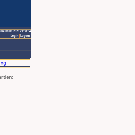
ime 08.08.2026 21:38:34
Login
Logout
artien: