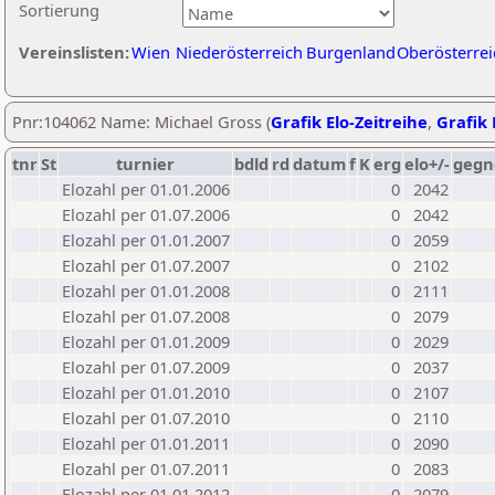
Sortierung
Vereinslisten:
Wien
Niederösterreich
Burgenland
Oberösterrei
Pnr:104062 Name: Michael Gross (
Grafik Elo-Zeitreihe
,
Grafik 
tnr
St
turnier
bdld
rd
datum
f
K
erg
elo+/-
gegn
Elozahl per 01.01.2006
0
2042
Elozahl per 01.07.2006
0
2042
Elozahl per 01.01.2007
0
2059
Elozahl per 01.07.2007
0
2102
Elozahl per 01.01.2008
0
2111
Elozahl per 01.07.2008
0
2079
Elozahl per 01.01.2009
0
2029
Elozahl per 01.07.2009
0
2037
Elozahl per 01.01.2010
0
2107
Elozahl per 01.07.2010
0
2110
Elozahl per 01.01.2011
0
2090
Elozahl per 01.07.2011
0
2083
Elozahl per 01.01.2012
0
2079