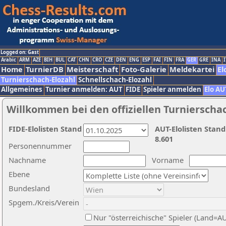
Logged on: Gast
Arabic
ARM
AZE
BIH
BUL
CAT
CHN
CRO
CZE
DEN
ENG
ESP
FAI
FIN
FRA
GER
GRE
INA
I
Home
TurnierDB
Meisterschaft
Foto-Galerie
Meldekartei
El
Turnierschach-Elozahl
Schnellschach-Elozahl
Allgemeines
Turnier anmelden: AUT
FIDE
Spieler anmelden
Elo AU
Willkommen bei den offiziellen Turnierscha
FIDE-Elolisten Stand
AUT-Elolisten Stand
8.601
Personennummer
Nachname
Vorname
Ebene
Bundesland
Spgem./Kreis/Verein
Nur "österreichische" Spieler (Land=A