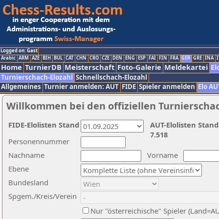
Logged on: Gast
Arabic
ARM
AZE
BIH
BUL
CAT
CHN
CRO
CZE
DEN
ENG
ESP
FAI
FIN
FRA
GER
GRE
INA
I
Home
TurnierDB
Meisterschaft
Foto-Galerie
Meldekartei
El
Turnierschach-Elozahl
Schnellschach-Elozahl
Allgemeines
Turnier anmelden: AUT
FIDE
Spieler anmelden
Elo AU
Willkommen bei den offiziellen Turnierscha
FIDE-Elolisten Stand
AUT-Elolisten Stand
7.518
Personennummer
Nachname
Vorname
Ebene
Bundesland
Spgem./Kreis/Verein
Nur "österreichische" Spieler (Land=A