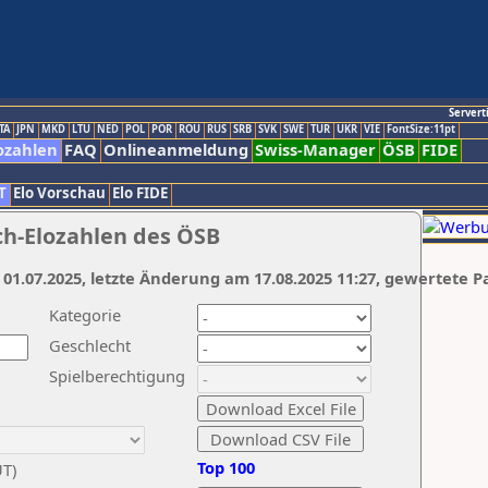
Servert
TA
JPN
MKD
LTU
NED
POL
POR
ROU
RUS
SRB
SVK
SWE
TUR
UKR
VIE
FontSize:11pt
ozahlen
FAQ
Onlineanmeldung
Swiss-Manager
ÖSB
FIDE
T
Elo Vorschau
Elo FIDE
ch-Elozahlen des ÖSB
 01.07.2025, letzte Änderung am 17.08.2025 11:27, gewertete P
Kategorie
Geschlecht
Spielberechtigung
Top 100
UT)