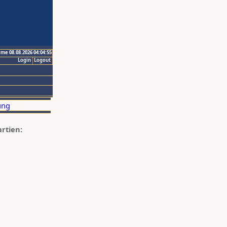
ime 08.08.2026 04:04:55
Login
Logout
artien: