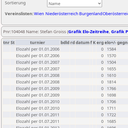
Sortierung
Vereinslisten:
Wien
Niederösterreich
Burgenland
Oberösterrei
Pnr:104048 Name: Stefan Groiss (
Grafik Elo-Zeitreihe
,
Grafik P
tnr
St
turnier
bdld
rd
datum
f
K
erg
elo+/-
gegn
Elozahl per 01.01.2006
0
1584
Elozahl per 01.07.2006
0
1570
Elozahl per 01.01.2007
0
1504
Elozahl per 01.07.2007
0
1655
Elozahl per 01.01.2008
0
1610
Elozahl per 01.07.2008
0
1814
Elozahl per 01.01.2009
0
1766
Elozahl per 01.07.2009
0
1698
Elozahl per 01.01.2010
0
1706
Elozahl per 01.07.2010
0
1711
Elozahl per 01.01.2011
0
1722
Elozahl per 01.07.2011
0
1685
Elozahl per 01.01.2012
0
1696