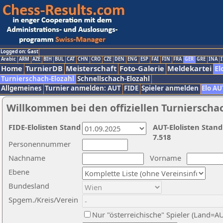
Logged on: Gast
Arabic
ARM
AZE
BIH
BUL
CAT
CHN
CRO
CZE
DEN
ENG
ESP
FAI
FIN
FRA
GER
GRE
INA
I
Home
TurnierDB
Meisterschaft
Foto-Galerie
Meldekartei
El
Turnierschach-Elozahl
Schnellschach-Elozahl
Allgemeines
Turnier anmelden: AUT
FIDE
Spieler anmelden
Elo AU
Willkommen bei den offiziellen Turnierscha
FIDE-Elolisten Stand
AUT-Elolisten Stand
7.518
Personennummer
Nachname
Vorname
Ebene
Bundesland
Spgem./Kreis/Verein
Nur "österreichische" Spieler (Land=A