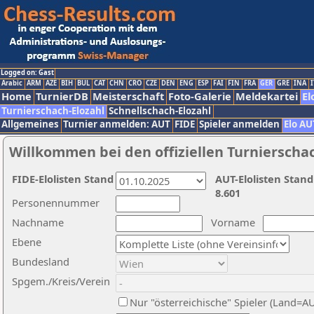
Logged on: Gast
Arabic
ARM
AZE
BIH
BUL
CAT
CHN
CRO
CZE
DEN
ENG
ESP
FAI
FIN
FRA
GER
GRE
INA
I
Home
TurnierDB
Meisterschaft
Foto-Galerie
Meldekartei
El
Turnierschach-Elozahl
Schnellschach-Elozahl
Allgemeines
Turnier anmelden: AUT
FIDE
Spieler anmelden
Elo AU
Willkommen bei den offiziellen Turnierscha
FIDE-Elolisten Stand
AUT-Elolisten Stand
8.601
Personennummer
Nachname
Vorname
Ebene
Bundesland
Spgem./Kreis/Verein
Nur "österreichische" Spieler (Land=A