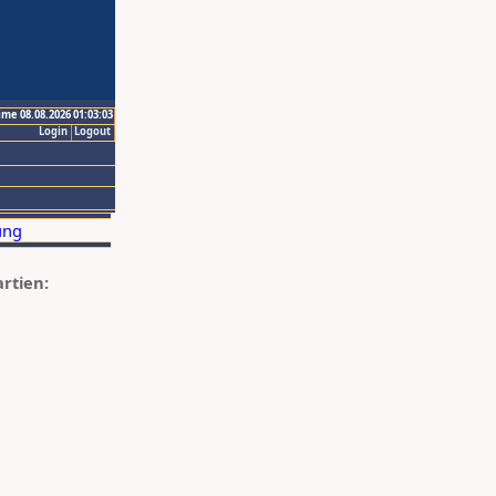
ime 08.08.2026 01:03:03
Login
Logout
artien: