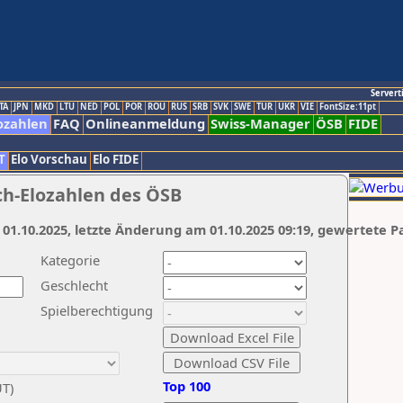
Servert
TA
JPN
MKD
LTU
NED
POL
POR
ROU
RUS
SRB
SVK
SWE
TUR
UKR
VIE
FontSize:11pt
ozahlen
FAQ
Onlineanmeldung
Swiss-Manager
ÖSB
FIDE
T
Elo Vorschau
Elo FIDE
ch-Elozahlen des ÖSB
 01.10.2025, letzte Änderung am 01.10.2025 09:19, gewertete P
Kategorie
Geschlecht
Spielberechtigung
Top 100
UT)