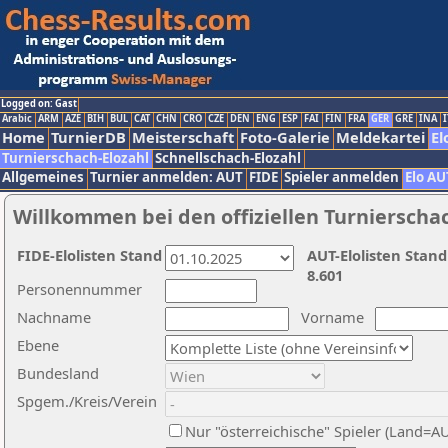
Logged on: Gast
Arabic
ARM
AZE
BIH
BUL
CAT
CHN
CRO
CZE
DEN
ENG
ESP
FAI
FIN
FRA
GER
GRE
INA
I
Home
TurnierDB
Meisterschaft
Foto-Galerie
Meldekartei
El
Turnierschach-Elozahl
Schnellschach-Elozahl
Allgemeines
Turnier anmelden: AUT
FIDE
Spieler anmelden
Elo AU
Willkommen bei den offiziellen Turnierscha
FIDE-Elolisten Stand
AUT-Elolisten Stand
8.601
Personennummer
Nachname
Vorname
Ebene
Bundesland
Spgem./Kreis/Verein
Nur "österreichische" Spieler (Land=A