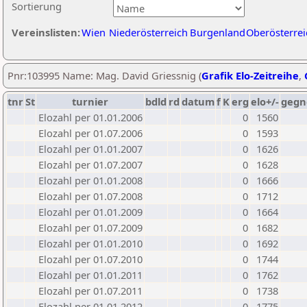
Sortierung
Vereinslisten:
Wien
Niederösterreich
Burgenland
Oberösterrei
Pnr:103995 Name: Mag. David Griessnig (
Grafik Elo-Zeitreihe
,
tnr
St
turnier
bdld
rd
datum
f
K
erg
elo+/-
gegn
Elozahl per 01.01.2006
0
1560
Elozahl per 01.07.2006
0
1593
Elozahl per 01.01.2007
0
1626
Elozahl per 01.07.2007
0
1628
Elozahl per 01.01.2008
0
1666
Elozahl per 01.07.2008
0
1712
Elozahl per 01.01.2009
0
1664
Elozahl per 01.07.2009
0
1682
Elozahl per 01.01.2010
0
1692
Elozahl per 01.07.2010
0
1744
Elozahl per 01.01.2011
0
1762
Elozahl per 01.07.2011
0
1738
Elozahl per 01.01.2012
0
1775