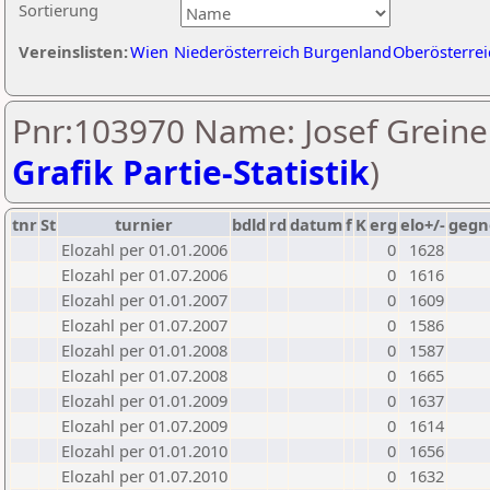
Sortierung
Vereinslisten:
Wien
Niederösterreich
Burgenland
Oberösterrei
Pnr:103970 Name: Josef Greiner
Grafik Partie-Statistik
)
tnr
St
turnier
bdld
rd
datum
f
K
erg
elo+/-
gegn
Elozahl per 01.01.2006
0
1628
Elozahl per 01.07.2006
0
1616
Elozahl per 01.01.2007
0
1609
Elozahl per 01.07.2007
0
1586
Elozahl per 01.01.2008
0
1587
Elozahl per 01.07.2008
0
1665
Elozahl per 01.01.2009
0
1637
Elozahl per 01.07.2009
0
1614
Elozahl per 01.01.2010
0
1656
Elozahl per 01.07.2010
0
1632