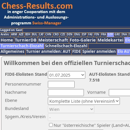
Logged on: Gast
Arabic
ARM
AZE
BIH
BUL
CAT
CHN
CRO
CZE
DEN
ENG
ESP
FAI
FIN
FRA
GER
GRE
INA
I
Home
TurnierDB
Meisterschaft
Foto-Galerie
Meldekartei
El
Turnierschach-Elozahl
Schnellschach-Elozahl
Allgemeines
Turnier anmelden: AUT
FIDE
Spieler anmelden
Elo AU
Willkommen bei den offiziellen Turnierscha
FIDE-Elolisten Stand
AUT-Elolisten Stand
7.518
Personennummer
Nachname
Vorname
Ebene
Bundesland
Spgem./Kreis/Verein
Nur "österreichische" Spieler (Land=A