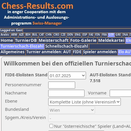
Logged on: Gast
Arabic
ARM
AZE
BIH
BUL
CAT
CHN
CRO
CZE
DEN
ENG
ESP
FAI
FIN
FRA
GER
GRE
INA
I
Home
TurnierDB
Meisterschaft
Foto-Galerie
Meldekartei
El
Turnierschach-Elozahl
Schnellschach-Elozahl
Allgemeines
Turnier anmelden: AUT
FIDE
Spieler anmelden
Elo AU
Willkommen bei den offiziellen Turnierscha
FIDE-Elolisten Stand
AUT-Elolisten Stand
7.518
Personennummer
Nachname
Vorname
Ebene
Bundesland
Spgem./Kreis/Verein
Nur "österreichische" Spieler (Land=A