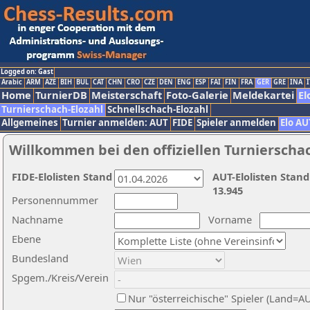
Logged on: Gast
Arabic
ARM
AZE
BIH
BUL
CAT
CHN
CRO
CZE
DEN
ENG
ESP
FAI
FIN
FRA
GER
GRE
INA
I
Home
TurnierDB
Meisterschaft
Foto-Galerie
Meldekartei
El
Turnierschach-Elozahl
Schnellschach-Elozahl
Allgemeines
Turnier anmelden: AUT
FIDE
Spieler anmelden
Elo AU
Willkommen bei den offiziellen Turnierscha
FIDE-Elolisten Stand
AUT-Elolisten Stand
13.945
Personennummer
Nachname
Vorname
Ebene
Bundesland
Spgem./Kreis/Verein
Nur "österreichische" Spieler (Land=A