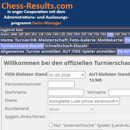
Logged on: Gast
Arabic
ARM
AZE
BIH
BUL
CAT
CHN
CRO
CZE
DEN
ENG
ESP
FAI
FIN
FRA
GER
GRE
INA
I
Home
TurnierDB
Meisterschaft
Foto-Galerie
Meldekartei
El
Turnierschach-Elozahl
Schnellschach-Elozahl
Allgemeines
Turnier anmelden: AUT
FIDE
Spieler anmelden
Elo AU
Willkommen bei den offiziellen Turnierscha
FIDE-Elolisten Stand
AUT-Elolisten Stand
13.945
Personennummer
Nachname
Vorname
Ebene
Bundesland
Spgem./Kreis/Verein
Nur "österreichische" Spieler (Land=A