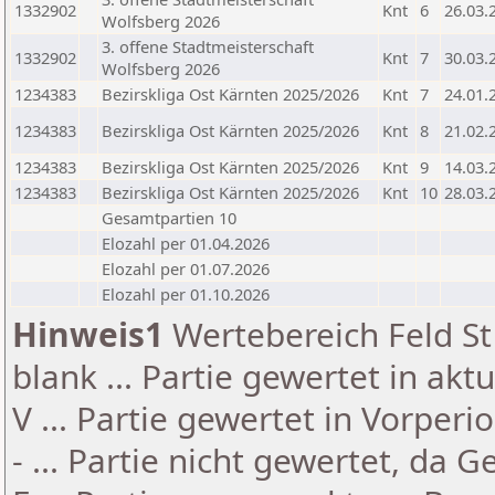
1332902
Knt
6
26.03.
Wolfsberg 2026
3. offene Stadtmeisterschaft
1332902
Knt
7
30.03.
Wolfsberg 2026
1234383
Bezirskliga Ost Kärnten 2025/2026
Knt
7
24.01.
1234383
Bezirskliga Ost Kärnten 2025/2026
Knt
8
21.02.
1234383
Bezirskliga Ost Kärnten 2025/2026
Knt
9
14.03.
1234383
Bezirskliga Ost Kärnten 2025/2026
Knt
10
28.03.
Gesamtpartien 10
Elozahl per 01.04.2026
Elozahl per 01.07.2026
Elozahl per 01.10.2026
Hinweis1
Wertebereich Feld St 
blank ... Partie gewertet in akt
V ... Partie gewertet in Vorperi
- ... Partie nicht gewertet, da 