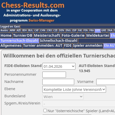
Logged on: Gast
Arabic
ARM
AZE
BIH
BUL
CAT
CHN
CRO
CZE
DEN
ENG
ESP
FAI
FIN
FRA
GER
GRE
INA
I
Home
TurnierDB
Meisterschaft
Foto-Galerie
Meldekartei
El
Turnierschach-Elozahl
Schnellschach-Elozahl
Allgemeines
Turnier anmelden: AUT
FIDE
Spieler anmelden
Elo AU
Willkommen bei den offiziellen Turnierscha
FIDE-Elolisten Stand
AUT-Elolisten Stand
13.945
Personennummer
Nachname
Vorname
Ebene
Bundesland
Spgem./Kreis/Verein
Nur "österreichische" Spieler (Land=A