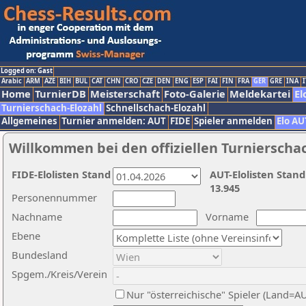
Logged on: Gast
Arabic
ARM
AZE
BIH
BUL
CAT
CHN
CRO
CZE
DEN
ENG
ESP
FAI
FIN
FRA
GER
GRE
INA
I
Home
TurnierDB
Meisterschaft
Foto-Galerie
Meldekartei
El
Turnierschach-Elozahl
Schnellschach-Elozahl
Allgemeines
Turnier anmelden: AUT
FIDE
Spieler anmelden
Elo AU
Willkommen bei den offiziellen Turnierscha
FIDE-Elolisten Stand
AUT-Elolisten Stand
13.945
Personennummer
Nachname
Vorname
Ebene
Bundesland
Spgem./Kreis/Verein
Nur "österreichische" Spieler (Land=A