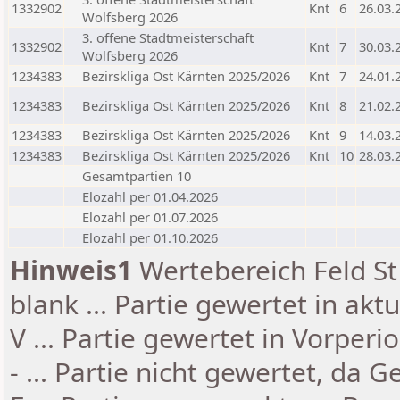
1332902
Knt
6
26.03.
Wolfsberg 2026
3. offene Stadtmeisterschaft
1332902
Knt
7
30.03.
Wolfsberg 2026
1234383
Bezirskliga Ost Kärnten 2025/2026
Knt
7
24.01.
1234383
Bezirskliga Ost Kärnten 2025/2026
Knt
8
21.02.
1234383
Bezirskliga Ost Kärnten 2025/2026
Knt
9
14.03.
1234383
Bezirskliga Ost Kärnten 2025/2026
Knt
10
28.03.
Gesamtpartien 10
Elozahl per 01.04.2026
Elozahl per 01.07.2026
Elozahl per 01.10.2026
Hinweis1
Wertebereich Feld St 
blank ... Partie gewertet in akt
V ... Partie gewertet in Vorperi
- ... Partie nicht gewertet, da 