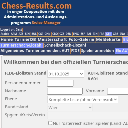
Logged on: Gast
Arabic
ARM
AZE
BIH
BUL
CAT
CHN
CRO
CZE
DEN
ENG
ESP
FAI
FIN
FRA
GER
GRE
INA
I
Home
TurnierDB
Meisterschaft
Foto-Galerie
Meldekartei
El
Turnierschach-Elozahl
Schnellschach-Elozahl
Allgemeines
Turnier anmelden: AUT
FIDE
Spieler anmelden
Elo AU
Willkommen bei den offiziellen Turnierscha
FIDE-Elolisten Stand
AUT-Elolisten Stand
8.601
Personennummer
Nachname
Vorname
Ebene
Bundesland
Spgem./Kreis/Verein
Nur "österreichische" Spieler (Land=A