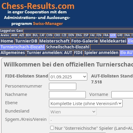
Logged on: Gast
Arabic
ARM
AZE
BIH
BUL
CAT
CHN
CRO
CZE
DEN
ENG
ESP
FAI
FIN
FRA
GER
GRE
INA
I
Home
TurnierDB
Meisterschaft
Foto-Galerie
Meldekartei
El
Turnierschach-Elozahl
Schnellschach-Elozahl
Allgemeines
Turnier anmelden: AUT
FIDE
Spieler anmelden
Elo AU
Willkommen bei den offiziellen Turnierscha
FIDE-Elolisten Stand
AUT-Elolisten Stand
7.518
Personennummer
Nachname
Vorname
Ebene
Bundesland
Spgem./Kreis/Verein
Nur "österreichische" Spieler (Land=A