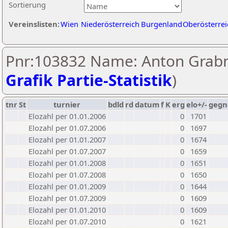
Sortierung
Vereinslisten:
Wien
Niederösterreich
Burgenland
Oberösterrei
Pnr:103832 Name: Anton Grabn
Grafik Partie-Statistik
)
tnr
St
turnier
bdld
rd
datum
f
K
erg
elo+/-
gegn
Elozahl per 01.01.2006
0
1701
Elozahl per 01.07.2006
0
1697
Elozahl per 01.01.2007
0
1674
Elozahl per 01.07.2007
0
1659
Elozahl per 01.01.2008
0
1651
Elozahl per 01.07.2008
0
1650
Elozahl per 01.01.2009
0
1644
Elozahl per 01.07.2009
0
1609
Elozahl per 01.01.2010
0
1609
Elozahl per 01.07.2010
0
1621