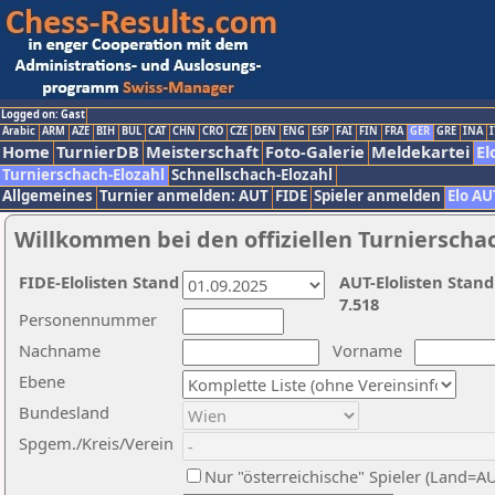
Logged on: Gast
Arabic
ARM
AZE
BIH
BUL
CAT
CHN
CRO
CZE
DEN
ENG
ESP
FAI
FIN
FRA
GER
GRE
INA
I
Home
TurnierDB
Meisterschaft
Foto-Galerie
Meldekartei
El
Turnierschach-Elozahl
Schnellschach-Elozahl
Allgemeines
Turnier anmelden: AUT
FIDE
Spieler anmelden
Elo AU
Willkommen bei den offiziellen Turnierscha
FIDE-Elolisten Stand
AUT-Elolisten Stand
7.518
Personennummer
Nachname
Vorname
Ebene
Bundesland
Spgem./Kreis/Verein
Nur "österreichische" Spieler (Land=A