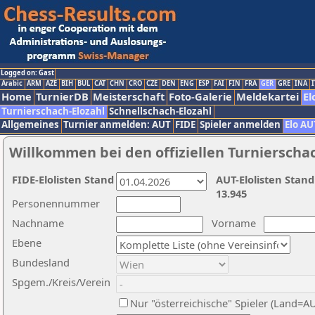
Logged on: Gast
Arabic
ARM
AZE
BIH
BUL
CAT
CHN
CRO
CZE
DEN
ENG
ESP
FAI
FIN
FRA
GER
GRE
INA
I
Home
TurnierDB
Meisterschaft
Foto-Galerie
Meldekartei
El
Turnierschach-Elozahl
Schnellschach-Elozahl
Allgemeines
Turnier anmelden: AUT
FIDE
Spieler anmelden
Elo AU
Willkommen bei den offiziellen Turnierscha
FIDE-Elolisten Stand
AUT-Elolisten Stand
13.945
Personennummer
Nachname
Vorname
Ebene
Bundesland
Spgem./Kreis/Verein
Nur "österreichische" Spieler (Land=A