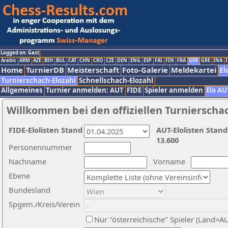
Logged on: Gast
Arabic
ARM
AZE
BIH
BUL
CAT
CHN
CRO
CZE
DEN
ENG
ESP
FAI
FIN
FRA
GER
GRE
INA
I
Home
TurnierDB
Meisterschaft
Foto-Galerie
Meldekartei
El
Turnierschach-Elozahl
Schnellschach-Elozahl
Allgemeines
Turnier anmelden: AUT
FIDE
Spieler anmelden
Elo AU
Willkommen bei den offiziellen Turnierscha
FIDE-Elolisten Stand
AUT-Elolisten Stand
13.600
Personennummer
Nachname
Vorname
Ebene
Bundesland
Spgem./Kreis/Verein
Nur "österreichische" Spieler (Land=A