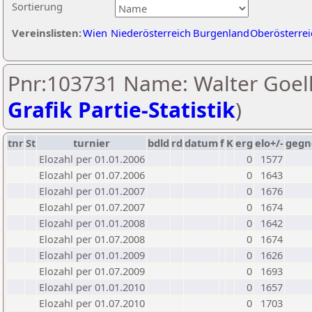
Sortierung
Vereinslisten:
Wien
Niederösterreich
Burgenland
Oberösterrei
Pnr:103731 Name: Walter Goell
Grafik Partie-Statistik
)
tnr
St
turnier
bdld
rd
datum
f
K
erg
elo+/-
gegn
Elozahl per 01.01.2006
0
1577
Elozahl per 01.07.2006
0
1643
Elozahl per 01.01.2007
0
1676
Elozahl per 01.07.2007
0
1674
Elozahl per 01.01.2008
0
1642
Elozahl per 01.07.2008
0
1674
Elozahl per 01.01.2009
0
1626
Elozahl per 01.07.2009
0
1693
Elozahl per 01.01.2010
0
1657
Elozahl per 01.07.2010
0
1703