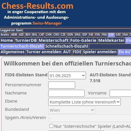
Logged on: Gast
Arabic
ARM
AZE
BIH
BUL
CAT
CHN
CRO
CZE
DEN
ENG
ESP
FAI
FIN
FRA
GER
GRE
INA
I
Home
TurnierDB
Meisterschaft
Foto-Galerie
Meldekartei
El
Turnierschach-Elozahl
Schnellschach-Elozahl
Allgemeines
Turnier anmelden: AUT
FIDE
Spieler anmelden
Elo AU
Willkommen bei den offiziellen Turnierscha
FIDE-Elolisten Stand
AUT-Elolisten Stand
7.518
Personennummer
Nachname
Vorname
Ebene
Bundesland
Spgem./Kreis/Verein
Nur "österreichische" Spieler (Land=A