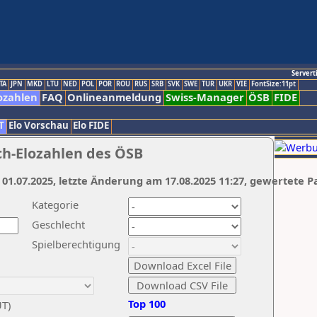
Servert
TA
JPN
MKD
LTU
NED
POL
POR
ROU
RUS
SRB
SVK
SWE
TUR
UKR
VIE
FontSize:11pt
ozahlen
FAQ
Onlineanmeldung
Swiss-Manager
ÖSB
FIDE
T
Elo Vorschau
Elo FIDE
ch-Elozahlen des ÖSB
 01.07.2025, letzte Änderung am 17.08.2025 11:27, gewertete P
Kategorie
Geschlecht
Spielberechtigung
Top 100
UT)