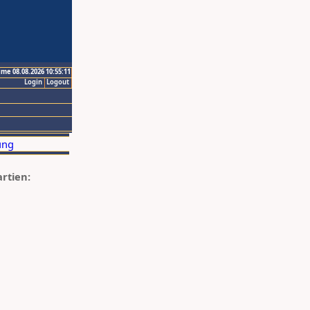
ime 08.08.2026 10:55:11
Login
Logout
artien: