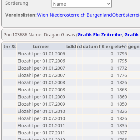
Sortierung
Vereinslisten:
Wien
Niederösterreich
Burgenland
Oberösterrei
Pnr:103686 Name: Dragan Glavas (
Grafik Elo-Zeitreihe
,
Grafik 
tnr
St
turnier
bdld
rd
datum
f
K
erg
elo+/-
gegn
Elozahl per 01.01.2006
0
1795
Elozahl per 01.07.2006
0
1795
Elozahl per 01.01.2007
0
1772
Elozahl per 01.07.2007
0
1776
Elozahl per 01.01.2008
0
1826
Elozahl per 01.07.2008
0
1863
Elozahl per 01.01.2009
0
1869
Elozahl per 01.07.2009
0
1850
Elozahl per 01.01.2010
0
1826
Elozahl per 01.07.2010
0
1826
Elozahl per 01.01.2011
0
1835
Elozahl per 01.07.2011
0
1827
Elozahl per 01.01.2012
0
1786