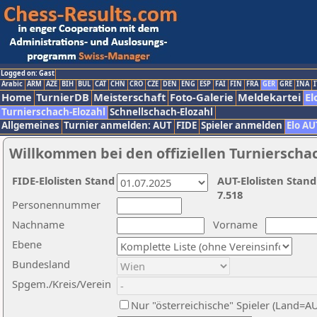
Logged on: Gast
Arabic
ARM
AZE
BIH
BUL
CAT
CHN
CRO
CZE
DEN
ENG
ESP
FAI
FIN
FRA
GER
GRE
INA
I
Home
TurnierDB
Meisterschaft
Foto-Galerie
Meldekartei
El
Turnierschach-Elozahl
Schnellschach-Elozahl
Allgemeines
Turnier anmelden: AUT
FIDE
Spieler anmelden
Elo AU
Willkommen bei den offiziellen Turnierscha
FIDE-Elolisten Stand
AUT-Elolisten Stand
7.518
Personennummer
Nachname
Vorname
Ebene
Bundesland
Spgem./Kreis/Verein
Nur "österreichische" Spieler (Land=A