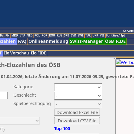
Servert
TA
JPN
MKD
LTU
NED
POL
POR
ROU
RUS
SRB
SVK
SWE
TUR
UKR
VIE
FontSize:11pt
ozahlen
FAQ
Onlineanmeldung
Swiss-Manager
ÖSB
FIDE
T
Elo Vorschau
Elo FIDE
ch-Elozahlen des ÖSB
 01.04.2026, letzte Änderung am 11.07.2026 09:29, gewertete P
Kategorie
Geschlecht
Spielberechtigung
Top 100
UT)