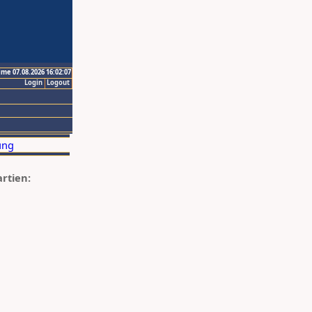
ime 07.08.2026 16:02:07
Login
Logout
artien: