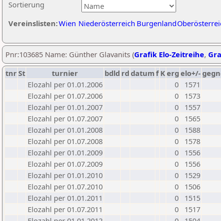
Sortierung
Vereinslisten:
Wien
Niederösterreich
Burgenland
Oberösterrei
Pnr:103685 Name: Günther Glavanits (
Grafik Elo-Zeitreihe
,
Gra
tnr
St
turnier
bdld
rd
datum
f
K
erg
elo+/-
gegn
Elozahl per 01.01.2006
0
1571
Elozahl per 01.07.2006
0
1573
Elozahl per 01.01.2007
0
1557
Elozahl per 01.07.2007
0
1565
Elozahl per 01.01.2008
0
1588
Elozahl per 01.07.2008
0
1578
Elozahl per 01.01.2009
0
1556
Elozahl per 01.07.2009
0
1556
Elozahl per 01.01.2010
0
1529
Elozahl per 01.07.2010
0
1506
Elozahl per 01.01.2011
0
1515
Elozahl per 01.07.2011
0
1517
Elozahl per 01.01.2012
0
1504