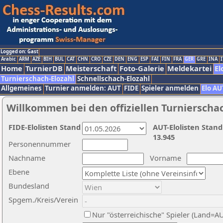
Logged on: Gast
Arabic
ARM
AZE
BIH
BUL
CAT
CHN
CRO
CZE
DEN
ENG
ESP
FAI
FIN
FRA
GER
GRE
INA
I
Home
TurnierDB
Meisterschaft
Foto-Galerie
Meldekartei
El
Turnierschach-Elozahl
Schnellschach-Elozahl
Allgemeines
Turnier anmelden: AUT
FIDE
Spieler anmelden
Elo AU
Willkommen bei den offiziellen Turnierscha
FIDE-Elolisten Stand
AUT-Elolisten Stand
13.945
Personennummer
Nachname
Vorname
Ebene
Bundesland
Spgem./Kreis/Verein
Nur "österreichische" Spieler (Land=A