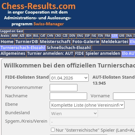
Logged on: Gast
Arabic
ARM
AZE
BIH
BUL
CAT
CHN
CRO
CZE
DEN
ENG
ESP
FAI
FIN
FRA
GER
GRE
INA
I
Home
TurnierDB
Meisterschaft
Foto-Galerie
Meldekartei
El
Turnierschach-Elozahl
Schnellschach-Elozahl
Allgemeines
Turnier anmelden: AUT
FIDE
Spieler anmelden
Elo AU
Willkommen bei den offiziellen Turnierscha
FIDE-Elolisten Stand
AUT-Elolisten Stand
13.945
Personennummer
Nachname
Vorname
Ebene
Bundesland
Spgem./Kreis/Verein
Nur "österreichische" Spieler (Land=A