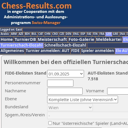
Logged on: Gast
Arabic
ARM
AZE
BIH
BUL
CAT
CHN
CRO
CZE
DEN
ENG
ESP
FAI
FIN
FRA
GER
GRE
INA
I
Home
TurnierDB
Meisterschaft
Foto-Galerie
Meldekartei
El
Turnierschach-Elozahl
Schnellschach-Elozahl
Allgemeines
Turnier anmelden: AUT
FIDE
Spieler anmelden
Elo AU
Willkommen bei den offiziellen Turnierscha
FIDE-Elolisten Stand
AUT-Elolisten Stand
7.518
Personennummer
Nachname
Vorname
Ebene
Bundesland
Spgem./Kreis/Verein
Nur "österreichische" Spieler (Land=A