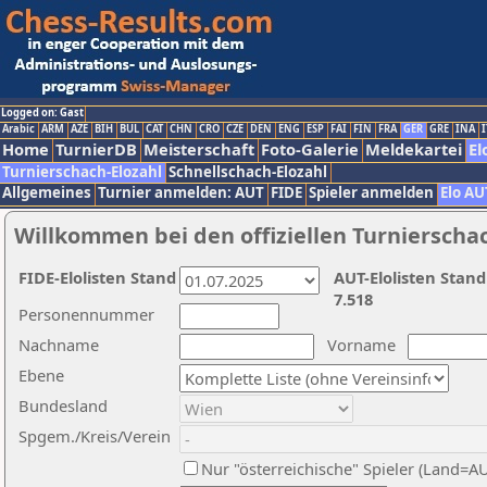
Logged on: Gast
Arabic
ARM
AZE
BIH
BUL
CAT
CHN
CRO
CZE
DEN
ENG
ESP
FAI
FIN
FRA
GER
GRE
INA
I
Home
TurnierDB
Meisterschaft
Foto-Galerie
Meldekartei
El
Turnierschach-Elozahl
Schnellschach-Elozahl
Allgemeines
Turnier anmelden: AUT
FIDE
Spieler anmelden
Elo AU
Willkommen bei den offiziellen Turnierscha
FIDE-Elolisten Stand
AUT-Elolisten Stand
7.518
Personennummer
Nachname
Vorname
Ebene
Bundesland
Spgem./Kreis/Verein
Nur "österreichische" Spieler (Land=A