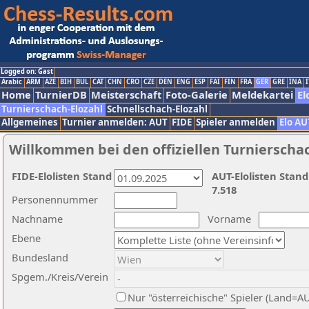
Logged on: Gast
Arabic
ARM
AZE
BIH
BUL
CAT
CHN
CRO
CZE
DEN
ENG
ESP
FAI
FIN
FRA
GER
GRE
INA
I
Home
TurnierDB
Meisterschaft
Foto-Galerie
Meldekartei
El
Turnierschach-Elozahl
Schnellschach-Elozahl
Allgemeines
Turnier anmelden: AUT
FIDE
Spieler anmelden
Elo AU
Willkommen bei den offiziellen Turnierscha
FIDE-Elolisten Stand
AUT-Elolisten Stand
7.518
Personennummer
Nachname
Vorname
Ebene
Bundesland
Spgem./Kreis/Verein
Nur "österreichische" Spieler (Land=A