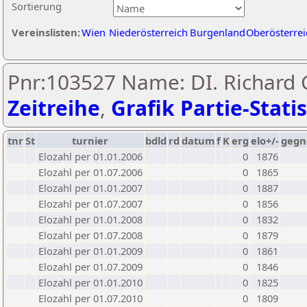
Sortierung
Vereinslisten:
Wien
Niederösterreich
Burgenland
Oberösterrei
Pnr:103527 Name: DI. Richard 
Zeitreihe
,
Grafik Partie-Statis
tnr
St
turnier
bdld
rd
datum
f
K
erg
elo+/-
gegn
Elozahl per 01.01.2006
0
1876
Elozahl per 01.07.2006
0
1865
Elozahl per 01.01.2007
0
1887
Elozahl per 01.07.2007
0
1856
Elozahl per 01.01.2008
0
1832
Elozahl per 01.07.2008
0
1879
Elozahl per 01.01.2009
0
1861
Elozahl per 01.07.2009
0
1846
Elozahl per 01.01.2010
0
1825
Elozahl per 01.07.2010
0
1809