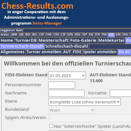
Logged on: Gast
Arabic
ARM
AZE
BIH
BUL
CAT
CHN
CRO
CZE
DEN
ENG
ESP
FAI
FIN
FRA
GER
GRE
INA
I
Home
TurnierDB
Meisterschaft
Foto-Galerie
Meldekartei
El
Turnierschach-Elozahl
Schnellschach-Elozahl
Allgemeines
Turnier anmelden: AUT
FIDE
Spieler anmelden
Elo AU
Willkommen bei den offiziellen Turnierscha
FIDE-Elolisten Stand
AUT-Elolisten Stand
13.600
Personennummer
Nachname
Vorname
Ebene
Bundesland
Spgem./Kreis/Verein
Nur "österreichische" Spieler (Land=A