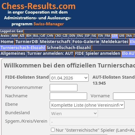
Logged on: Gast
Arabic
ARM
AZE
BIH
BUL
CAT
CHN
CRO
CZE
DEN
ENG
ESP
FAI
FIN
FRA
GER
GRE
INA
I
Home
TurnierDB
Meisterschaft
Foto-Galerie
Meldekartei
El
Turnierschach-Elozahl
Schnellschach-Elozahl
Allgemeines
Turnier anmelden: AUT
FIDE
Spieler anmelden
Elo AU
Willkommen bei den offiziellen Turnierscha
FIDE-Elolisten Stand
AUT-Elolisten Stand
13.945
Personennummer
Nachname
Vorname
Ebene
Bundesland
Spgem./Kreis/Verein
Nur "österreichische" Spieler (Land=A