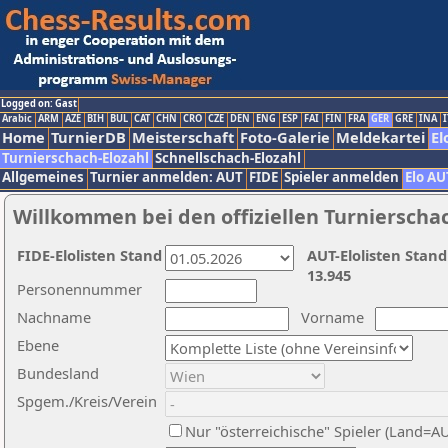
Logged on: Gast
Arabic
ARM
AZE
BIH
BUL
CAT
CHN
CRO
CZE
DEN
ENG
ESP
FAI
FIN
FRA
GER
GRE
INA
I
Home
TurnierDB
Meisterschaft
Foto-Galerie
Meldekartei
El
Turnierschach-Elozahl
Schnellschach-Elozahl
Allgemeines
Turnier anmelden: AUT
FIDE
Spieler anmelden
Elo AU
Willkommen bei den offiziellen Turnierscha
FIDE-Elolisten Stand
AUT-Elolisten Stand
13.945
Personennummer
Nachname
Vorname
Ebene
Bundesland
Spgem./Kreis/Verein
Nur "österreichische" Spieler (Land=A